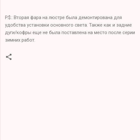
P.$.: Вторая фара на люстре была демонтирована для
удобства установки основного света. Также как и задние
дуги/кофры еще не была поставлена на место после серии
зимних работ.
C
o
m
m
e
n
t
s