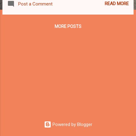
READ MORE
Post a Comment
осматривался на то, что происходит
вокруг, много слышал про #ulcamp, был
даже в Ульяновске в 2013 на Стачке, и тут
MORE POSTS
решили -- что на Улкамп ну просто
обязателельно надо быть. К тому же,
подбиралась компания двухколесных, что
особо радовало. Старт был намечен на
семь нуль нуль (прописью: 7-00), на
выезде из города, заправке ТНК, с
полностью заправленными баками.
Примерно без десяти семь приходит смс,
что коллеги по поездке немного
задерживаются и опоздают не на долго.
Семь, десять минут, пятнадцать,
двадцать, двадцать пять, половина
восьмого -- уже откровенно начинает
клонить в сон от бездействия, коллеги не
Powered by Blogger
отвечают на звонки, никакой другой