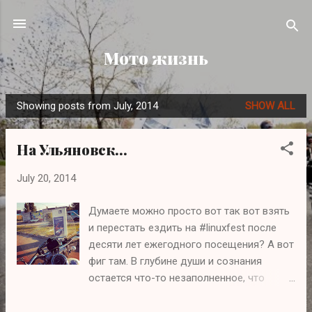
Skip to main content
Мото жизнь
Showing posts from July, 2014
SHOW ALL
P
o
На Ульяновск...
s
t
July 20, 2014
s
Думаете можно просто вот так вот взять
и перестать ездить на #linuxfest после
десяти лет ежегодного посещения? А вот
фиг там. В глубине души и сознания
остается что-то незаполненное, что
требует снова отдыха на природе в конце
лета, палатки, костра и т.д Пару лет