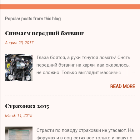
Popular posts from this blog
Снимаем передний бэтвинг
August 23, 2017
Глаза боятся, а руки тянутся ломать! Снять
передний бэтвинг на харли, как оказалось,
не сложно. Только выглядит массивно.
Делал это раньше или знаешь как это
READ MORE
делается? Предупреждаю, что ниже по
тексту не найдешь ничего нового, листай
дальше. По факту, откручиваем болты,
Страховка 2015
которые держат стекло (3 шт.) звездочкой
March 11, 2015
Т27; той же звездочкой откручиваем два
болта под передними колонками
Страсти по поводу страховки не угасают. На
(углубления ближе к внешней части), чтобы
форумах и в соц сетях все только и пишут о
освободить нижнюю часть бэтвинга;