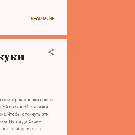
ваем крышку, напаиваем
ь легкий подручный
READ MORE
ном) положении она не
и перегорела). Все это в
оже, но я не проверял),
ем тестер, товарища
скуки
ый осмотр лампочки привел
ожной причиной поломки
и). Чтобы откинуть эти
ивы. Ну тогда берем
орот, разбираясь где