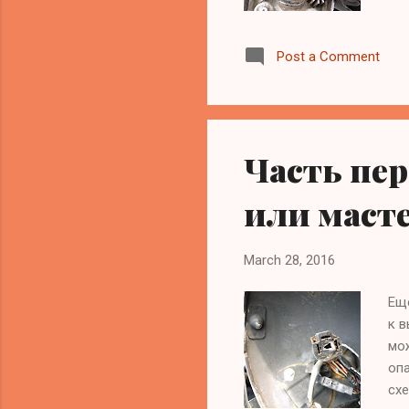
пед
боб
Post a Comment
спо
вст
пол
ког
(до
Часть пер
или маст
March 28, 2016
Еще
к в
мож
опа
схе