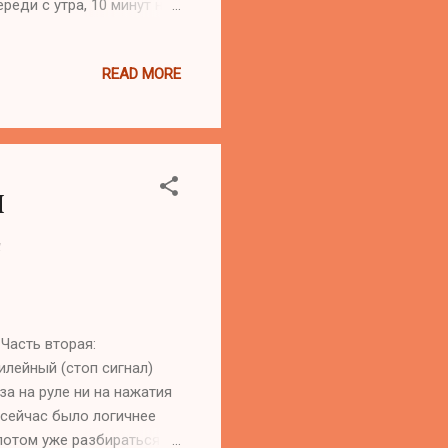
реди с утра, 10 минут на
 время. В альфе сидит 1
 кто присутствует,
READ MORE
-М отказались
у них и безаварийный
отоциклы и автобусы не
ообус два в одном. При
и
т
 Часть вторая:
илейный (стоп сигнал)
за на руле ни на нажатия
 сейчас было логичнее
потом уже разбираться с