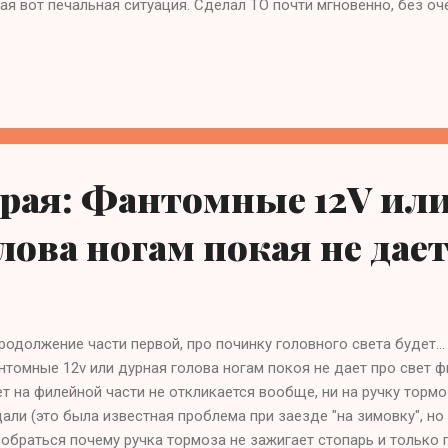
ая вот печальная ситуация. Сделал ТО почти мгновенно, без оче
отр и заполнение доков и готово. А вот поиск страховых занял
неджер оформляющий полисы и очередь человек 7-8 народу. Все
орит что примерно по 1 полису в час отпускают. Караул В Макс
егорически продлевать полис, несмотря на 3 года страхования 
ж за это время. Не хотят и все. В ПСА долго утверждали что м
ахуют, но в итоге согласились, поняв что у меня мотоцил и авт
м, проблема с бланками полисов имеет место быть....
орая: Фантомные 12V ил
лова ногам покая не дае
родолжение части первой, про починку головного света будет...
томные 12v или дурная голова ногам покоя не дает про свет ф
т на филейной части не откликается вообще, ни на ручку тормо
али (это была известная проблема при заезде "на зимовку", но
обраться почему ручка тормоза не зажигает стопарь и только 