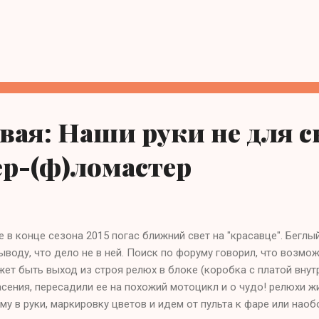
алью). Что первое приходит на ум? Правильно -- лампа. Скиды
ышку, смотрим на лампочку. Лампочка цела, тем более что ест
соб диагностики обеих ее спиралей. Пусть в одном (неправиль
авится до конца, но нужную спираль зажжет (или не зажжет есл
ожении зажигание включено (или согласно мануалу -- паркинг т
да загораются габариты. Лампа цела, что может быть еще? Бер
тянуться до руля держа при этом щупы на контакт...
вая: Наши руки не для 
ер-(ф)ломастер
 в конце сезона 2015 погас ближний свет на "красавце". Бегл
ыводу, что дело не в ней. Поиск по форуму говорил, что возм
ет быть выход из строя релюх в блоке (коробка с платой внутр
сения, пересадили ее на похожий мотоцикл и о чудо! релюхи ж
му в руки, маркировку цветов и идем от пульта к фаре или наоб