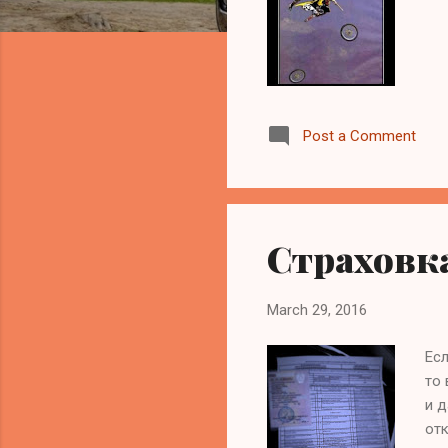
Post a Comment
Страховка
March 29, 2016
Есл
то 
и д
отк