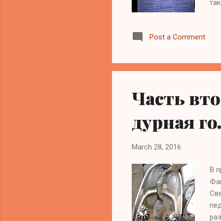
так
осм
ме
Post a Comment
гов
кат
ста
стр
это
Часть вт
дурная го
March 28, 2016
В п
Фан
Све
пед
раз