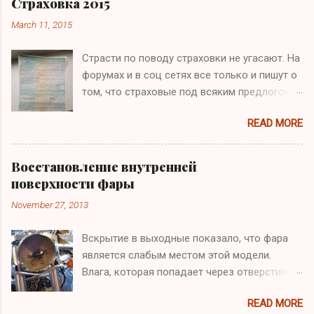
Страховка 2015
March 11, 2015
Страсти по поводу страховки не угасают. На
форумах и в соц сетях все только и пишут о
том, что страховые под всяким предлогом
отказывают страховать мотоциклы раньше
READ MORE
1 апреля (ожидаемое повышение суммы
страховки) и требуют для этого
записываться в очередь/предоставить
Восстановление внутренней
транспортное средство на осмотр/
поверхности фары
навязывают доп. услуги и прочее. Однако,
November 27, 2013
не все так плохо, как оказалось. Зашел -
увидел - застраховал. Спасибо Макс
Вскрытие в выходные показало, что фара
является слабым местом этой модели.
Влага, которая попадает через отверстия
для проводки скапливается и приводит к
READ MORE
повышенной влажности и как следствие