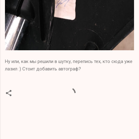
Ну или, как мы решили в шутку, перепись тех, кто сюда уже
лазил :) Стоит добавить автограф?
C
o
m
m