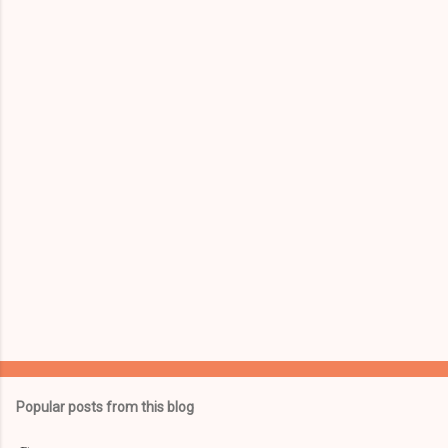
e
n
t
s
Popular posts from this blog